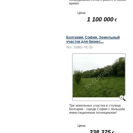
время.
Цена:
1 100 000
€
Болгария. София. Земельный
участок для бизнес...
Лот:
16/BG-YE-20
Три земельных участка в столице
Болгарии - городе София с большим
инвестиционным потенциалом!
Цена:
338 325
€