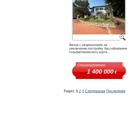
Вилла с разрешением на
увеличение,постройку бассейна/мини
гольфа/теннисного корта...
Спецпредложение:
1 400 000
€
Pages:
1
2
3
Следующая
Последняя