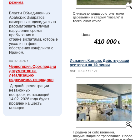
режима
Власти Объединенных
Оливковая роща со столетними
Арабских Эмиратов
деревьями и старым "казале" в
тосканском стиле
намерены индивидуально
рассматривать случаи
нарушения сроков
пребывания в
Цена:
стране экспатами, которые
410 000
€
уехали на фоне
обострения конфликта с
Ираном.
Испания. Кальпе. Действующий
04.02.2026 г.
ресторан на 1й линии
Черногория. Срок подачи
документов на
Лот:
11/OR-SP-21
легализацию
недвижимости продлен
Дедлайн регистрации
незаконных
построек, истекающий
14.02. 2026 года будет
продлён на шесть
месяцев.
Продажа от собственника.
Документация по требованию. Новое
оборудование,готов к работе в любое