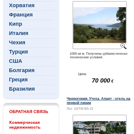
Хорватия
Франция
Кипр
Италия
Чехия
Турция
1000 кв м. Получены урбанистическо-
технические условия.
США
Болгария
Цена:
Греция
70 000
€
Бразилия
Черногория. Утеха. Апарт - отель на
первой линии
Лот:
10/TM-BS-22
ОБРАТНАЯ СВЯЗЬ
Коммерческая
недвижимость