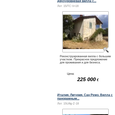
Двухуровневая вилла с...
Лот:
15/TC-V=18
Реконструированная вилла с большим
участком. Прекрасное предложение
для проживания и для бизнеса.
Цена:
225 000
€
Италия. Лигурия. Сан Ремо. Вилла с
панорамным...
Лот:
15U/lig-Z-18