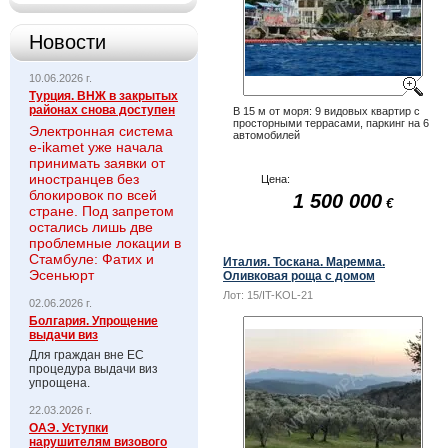
Новости
10.06.2026 г.
Турция. ВНЖ в закрытых
районах снова доступен
В 15 м от моря: 9 видовых квартир с
просторными террасами, паркинг на 6
Электронная система
автомобилей
e-ikamet уже начала
принимать заявки от
иностранцев без
Цена:
блокировок по всей
1 500 000
€
стране. Под запретом
остались лишь две
проблемные локации в
Стамбуле: Фатих и
Италия. Тоскана. Маремма.
Эсеньюрт
Оливковая роща с домом
Лот:
15/IT-KOL-21
02.06.2026 г.
Болгария. Упрощение
выдачи виз
Для граждан вне ЕС
процедура выдачи виз
упрощена.
22.03.2026 г.
ОАЭ. Уступки
нарушителям визового