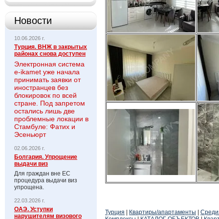
Новости
10.06.2026 г.
Турция. ВНЖ в закрытых
районах снова доступен
Электронная система
e-ikamet уже начала
принимать заявки от
иностранцев без
блокировок по всей
стране. Под запретом
остались лишь две
проблемные локации в
Стамбуле: Фатих и
Эсеньюрт
02.06.2026 г.
Болгария. Упрощение
выдачи виз
Для граждан вне ЕС
процедура выдачи виз
упрощена.
22.03.2026 г.
ОАЭ. Уступки
Турция
|
Квартиры/апартаменты
|
Среди
нарушителям визового