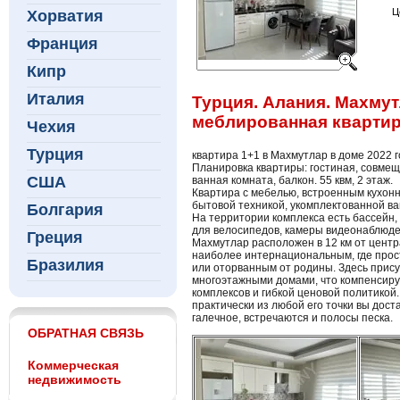
Ц
Хорватия
Франция
Кипр
Италия
Турция. Алания. Махмут
меблированная квартир
Чехия
Турция
квартира 1+1 в Махмутлар в доме 2022 г
Планировка квартиры: гостиная, совмещ
США
ванная комната, балкон. 55 квм, 2 этаж.
Квартира с мебелью, встроенным кухон
бытовой техникой, укомплектованной в
Болгария
На территории комплекса есть бассейн, 
для велосипедов, камеры видеонаблюде
Греция
Махмутлар расположен в 12 км от центр
наиболее интернациональным, где прос
Бразилия
или оторванным от родины. Здесь прису
многоэтажными домами, что компенсир
комплексов и гибкой ценовой политикой
практически из любой его точки вы дос
галечное, встречаются и полосы песка.
ОБРАТНАЯ СВЯЗЬ
Коммерческая
недвижимость