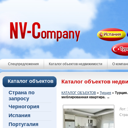
Спецпредложения
Каталог объектов недвижимости
О компан
Каталог объектов
Каталог объектов недв
Страна по
КАТАЛОГ ОБЪЕКТОВ
»
Турция
»
Турция
→
меблированная квартира.
запросу
Черногория
Лот:
Испания
Стра
Португалия