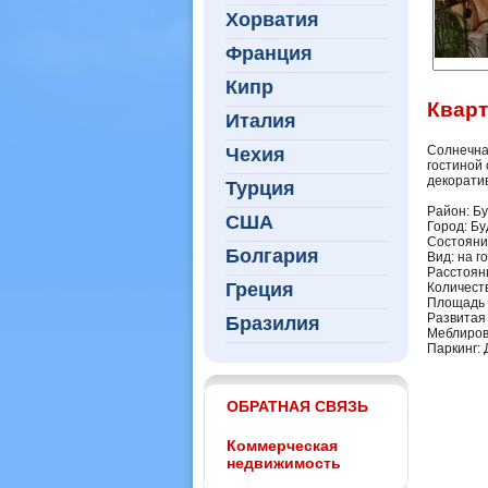
Хорватия
Франция
Кипр
Кварт
Италия
Солнечная
Чехия
гостиной 
декорати
Турция
Район: Б
США
Город: Бу
Состояни
Болгария
Вид: на г
Расстояни
Греция
Количеств
Площадь 
Развитая
Бразилия
Меблиров
Паркинг: 
ОБРАТНАЯ СВЯЗЬ
Коммерческая
недвижимость