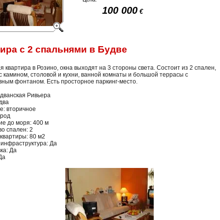
100 000
€
ира с 2 спальнями в Будве
 квартира в Розино, окна выходят на 3 стороны света. Состоит из 2 спален,
с камином, столовой и кухни, ванной комнаты и большой террасы с
вным фонтаном. Есть просторное паркинг-место.
удванская Ривьера
два
е: вторичное
ород
е до моря: 400 м
о спален: 2
квартиры: 80 м2
 инфраструктура: Да
ка: Да
Да