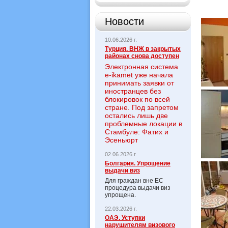
Новости
10.06.2026 г.
Турция. ВНЖ в закрытых
районах снова доступен
Электронная система
e-ikamet уже начала
принимать заявки от
иностранцев без
блокировок по всей
стране. Под запретом
остались лишь две
проблемные локации в
Стамбуле: Фатих и
Эсеньюрт
02.06.2026 г.
Болгария. Упрощение
выдачи виз
Для граждан вне ЕС
процедура выдачи виз
упрощена.
22.03.2026 г.
ОАЭ. Уступки
нарушителям визового