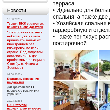
терраса
• Идеально для боль
Новости
спальня, а также две
10.06.2026 г.
• Хозяйская спальня 
Турция. ВНЖ в закрытых
районах снова доступен
гардеробную и отдел
Электронная система
• Также пентхаус рас
e-ikamet уже начала
принимать заявки от
постирочной
иностранцев без
блокировок по всей
стране. Под запретом
остались лишь две
проблемные локации в
Стамбуле: Фатих и
Эсеньюрт
02.06.2026 г.
Болгария. Упрощение
выдачи виз
Для граждан вне ЕС
процедура выдачи виз
упрощена.
22.03.2026 г.
ОАЭ. Уступки
нарушителям визового