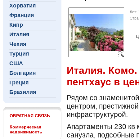
Хорватия
Лот:
Франция
Стра
Кипр
Италия
Ц
Чехия
Турция
США
Италия. Комо
Болгария
пентхаус в це
Греция
Бразилия
Рядом со знаменитой
центром, престижной
инфраструктурой.
ОБРАТНАЯ СВЯЗЬ
Апартаменты 230 кв м
Коммерческая
недвижимость
санузла, подсобные