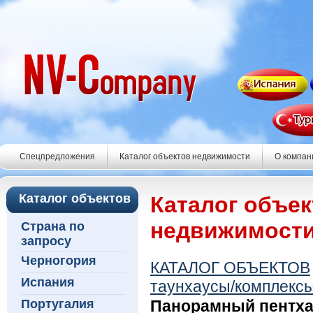
Спецпредложения
Каталог объектов недвижимости
О компан
Каталог объектов
Каталог объе
недвижимост
Страна по
запросу
Черногория
КАТАЛОГ ОБЪЕКТОВ
Испания
таунхаусы/комплекс
Португалия
Панорамный пентхау