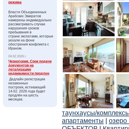
режима
Власти Объединенных
Арабских Эмиратов
намерены индивидуально
рассматривать случаи
нарушения сроков
пребывания в
стране экспатами, которые
уехали на фоне
обострения конфликта с
Ираном.
04.02.2026 г.
Черногория. Срок подачи
документов на
легализацию
недвижимости продлен
Дедлайн регистрации
незаконных
построек, истекающий
14.02. 2026 года будет
продлён на шесть
месяцев.
таунхаусы/комплекс
апартаменты
|
озеро
ОБЪЕКТОВ
|
Квартир