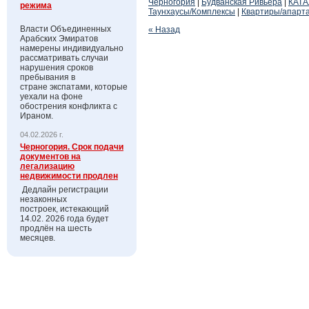
Черногория
|
Будванская Ривьера
|
КАТ
режима
Таунхаусы/Комплексы
|
Квартиры/апарт
Власти Объединенных
« Назад
Арабских Эмиратов
намерены индивидуально
рассматривать случаи
нарушения сроков
пребывания в
стране экспатами, которые
уехали на фоне
обострения конфликта с
Ираном.
04.02.2026 г.
Черногория. Срок подачи
документов на
легализацию
недвижимости продлен
Дедлайн регистрации
незаконных
построек, истекающий
14.02. 2026 года будет
продлён на шесть
месяцев.