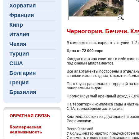
Хорватия
Франция
Кипр
Черногория. Бечичи. К
Италия
В комплексе есть варианты студии, 1, 
Чехия
Цена от 72 000 евро
Турция
Каждая квартира сочетает в себе комфо
США
под окнами апартаментов.
Все апартаменты построены и отделан
Болгария
спальни и зоны отдыха, открытые боль
Греция
Пентхаусы располагают террасой на кр
панорамным видом.
Бразилия
Прогнозируемый арендный доход 7-10%
На территории комплекса сады и частный
СПА, тренажерный зал и сауна.
ОБРАТНАЯ СВЯЗЬ
Комплекс состоит из двух зданий и рас
Рафаиловичи .
Коммерческая
Всего 9 этажей.
недвижимость
У большинство квартир предусмотрен п
Стоимость управляющей компании в комп