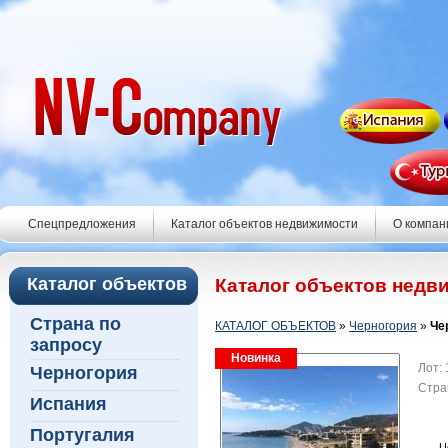
Спецпредложения
Каталог объектов недвижимости
О компан
Каталог объектов
Каталог объектов недв
Страна по
КАТАЛОГ ОБЪЕКТОВ
»
Черногория
»
Че
запросу
Новинка
Лот:
Черногория
Стра
Испания
Португалия
Ц