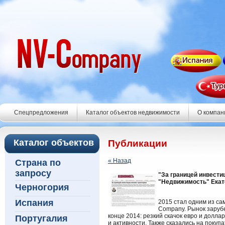
Спецпредложения
Каталог объектов недвижимости
О компан
Каталог объектов
Публикации
« Назад
Страна по
запросу
"За границей инвест
"Недвижимость" Екате
Черногория
Испания
2015 стал одним из са
Company. Рынок заруб
конце 2014: резкий скачок евро и долла
Португалия
и активности. Также сказались на покуп