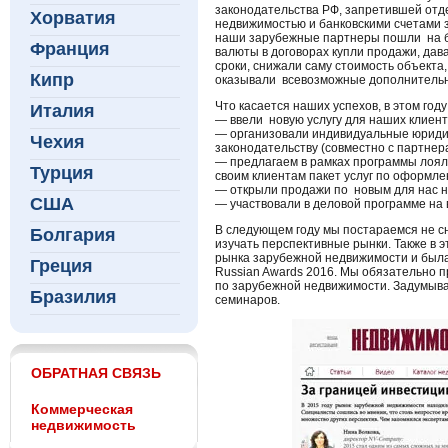
законодательства РФ, запретившей отд
Хорватия
недвижимостью и банковскими счетами 
наши зарубежные партнеры пошли на б
Франция
валюты в договорах купли продажи, дав
сроки, снижали саму стоимость объекта
Кипр
оказывали всевозможные дополнительн
Что касается наших успехов, в этом год
Италия
— ввели новую услугу для наших клиен
— организовали индивидуальные юриди
Чехия
законодательству (совместно с партнер
— предлагаем в рамках программы лоял
Турция
своим клиентам пакет услуг по оформл
— открыли продажи по новым для нас н
США
— участвовали в деловой программе на
В следующем году мы постараемся не с
Болгария
изучать перспективные рынки. Также в э
рынка зарубежной недвижимости и был
Греция
Russian Awards 2016. Мы обязательно 
по зарубежной недвижимости. Задумыв
Бразилия
семинаров.
ОБРАТНАЯ СВЯЗЬ
Коммерческая
недвижимость