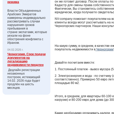
он же готовит договор. После оплаты п
режима
Кадастр для смены права собственности
Фактически, Вы становитесь собственник
Власти Объединенных
юридически, когда получаете свидетельс
Арабских Эмиратов
намерены индивидуально
NV-company помогает покупателям на вс
рассматривать случаи
клиенты всегда могут рассчитывать на
нарушения сроков
Черногорских партнеров. Наши консуль
пребывания в
стране экспатами, которые
уехали на фоне
обострения конфликта с
Ираном.
На какую сумму, в среднем, в качестве
покупатель недвижимости в
Черногории
04.02.2026 г.
Черногория. Срок подачи
документов на
легализацию
Давайте посчитаем вместе:
недвижимости продлен
1. Постоянный платеж - вывоз мусора (5
Дедлайн регистрации
незаконных
2. Электроэнергия и вода - по счетчику (
построек, истекающий
соответственно). Примерно 50 евро лет
14.02. 2026 года будет
площадью 80 м2.
продлён на шесть
месяцев.
Итого, в среднем, для квартиры 60-100 
нагрузке) и 80-200 евро для дома (до 300
Какие необходимо оплачивать налоги, я