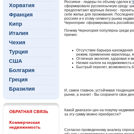
Россияне - лидеры по объему сделок в
Ч
Хорватия
сформировало русскоязычную среду: шк
предпочитают крупные бизнес - проекты
Франция
себе жилье для проживания. Последне
россиян и к этому сегменту рынка недви
Черногории сформировалось российское
Кипр
Почему Черногория популярна среди ро
Италия
причин:
Чехия
Отсутствие барьера нахождения
Турция
режим, применение кириллицы, яз
Отличная экология, здоровая и в
США
Низкие налоги на недвижимость 
Быстрый перелет, возможность б
Болгария
Греция
Бразилия
И, самое главное, устойчивая тенденци
рынке, а значит - Вы сохраните свои ден
Какой диапазон цен на покупку недвижи
ОБРАТНАЯ СВЯЗЬ
за эту сумму можно приобрести?
Коммерческая
недвижимость
Согласно проведенному анализу спроса