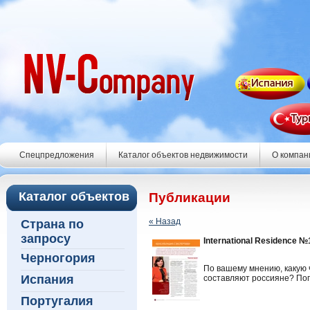
Спецпредложения
Каталог объектов недвижимости
О компан
Каталог объектов
Публикации
« Назад
Страна по
запросу
International Residence №
Черногория
По вашему мнению, какую 
Испания
составляют россияне? Поп
Португалия