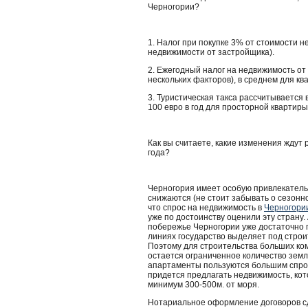
Черногории?
1. Налог при покупке 3% от стоимости н
недвижимости от застройщика).
2. Ежегодный налог на недвижимость от 
нескольких факторов), в среднем для кв
3. Туристическая такса рассчитывается
100 евро в год для просторной квартиры
Как вы считаете, какие изменения ждут
года?
Черногория имеет особую привлекатель
снижаются (не стоит забывать о сезонно
что спрос на недвижимость в
Черногори
уже по достоинству оценили эту страну.
побережье Черногории уже достаточно 
линиях государство выделяет под строи
Поэтому для строительства больших ком
остается ограниченное количество земл
апартаменты пользуются большим спросо
придется предлагать недвижимость, кот
минимум 300-500м. от моря.
Нотариальное оформление договоров с