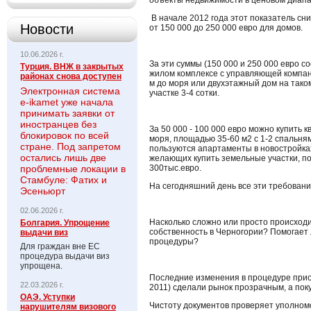
объекты недвижимости в ценовом диапаз
В начале 2012 года этот показатель сни
Новости
от 150 000 до 250 000 евро для домов.
10.06.2026 г.
За эти суммы (150 000 и 250 000 евро с
Турция. ВНЖ в закрытых
жилом комплексе с управляющей компани
районах снова доступен
м до моря или двухэтажный дом на тако
Электронная система
участке 3-4 сотки.
e-ikamet уже начала
принимать заявки от
иностранцев без
За 50 000 - 100 000 евро можно купить к
блокировок по всей
моря, площадью 35-60 м2 с 1-2 спальня
стране. Под запретом
пользуются апартаменты в новостройках
остались лишь две
желающих купить земельные участки, под
проблемные локации в
300тыс.евро.
Стамбуле: Фатих и
На сегодняшний день все эти требован
Эсеньюрт
02.06.2026 г.
Насколько сложно или просто происход
Болгария. Упрощение
собственность в Черногории? Помогает 
выдачи виз
процедуры?
Для граждан вне ЕС
процедура выдачи виз
упрощена.
Последние изменения в процедуре при
22.03.2026 г.
2011) сделали рынок прозрачным, а пок
ОАЭ. Уступки
Чистоту документов проверяет уполном
нарушителям визового